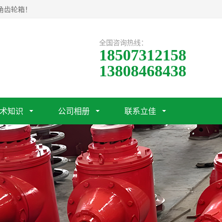
角齿轮箱！
全国咨询热线：
18507312158
13808468438
术知识
公司相册
联系立佳