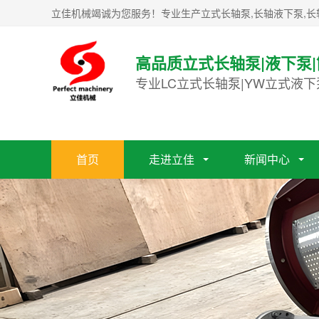
立佳机械竭诚为您服务！专业生产立式长轴泵,长轴液下泵,长
高品质立式长轴泵|液下泵
专业LC立式长轴泵|YW立式液下
首页
走进立佳
新闻中心