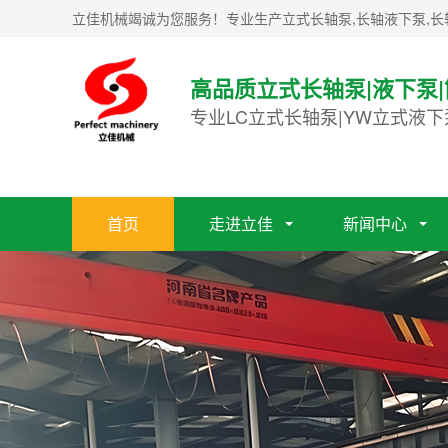
立佳机械竭诚为您服务！专业生产立式长轴泵,长轴液下泵,长
高品质立式长轴泵|液下泵
专业LC立式长轴泵|YW立式液下
首页
走进立佳
新闻中心