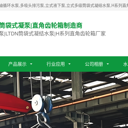
轴循环水泵,多吸头排污泵,立式液下泵,立式多级筒袋式凝结水泵,H系列直
|筒袋式凝泵|直角齿轮箱制造商
泵|LTDN筒袋式凝结水泵|H系列直角齿轮箱厂家
产品展示
行业应用
公司相册
水