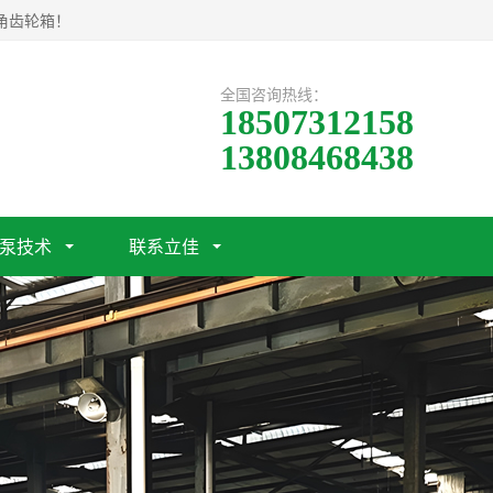
角齿轮箱！
全国咨询热线：
18507312158
13808468438
泵技术
联系立佳